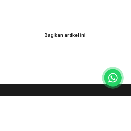
Bagikan artikel ini:
Facebook
Twitter
LinkedIn
Premium coffee beans curated and